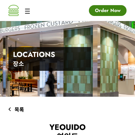
Order Now
LOCATIONS
장소
목록
YEOUIDO