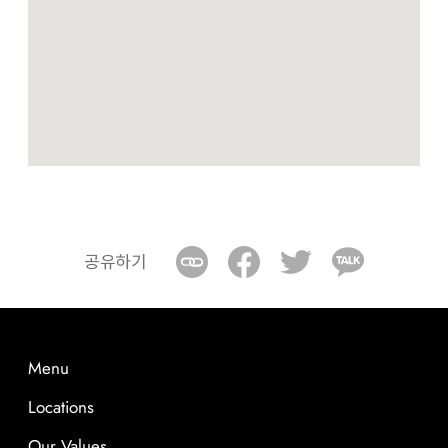
공유하기
Menu
Locations
Our Values