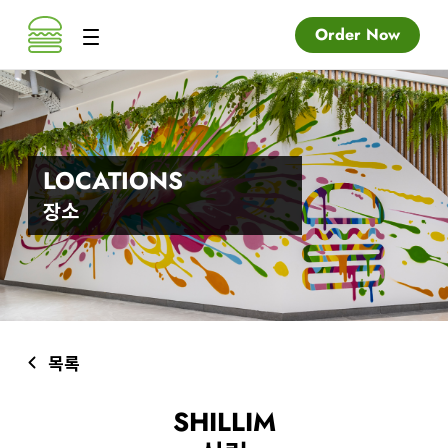
Order Now
LOCATIONS
장소
목록
SHILLIM