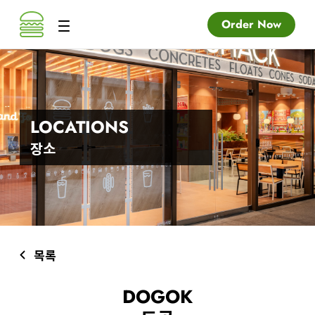
Order Now
LOCATIONS
장소
목록
DOGOK