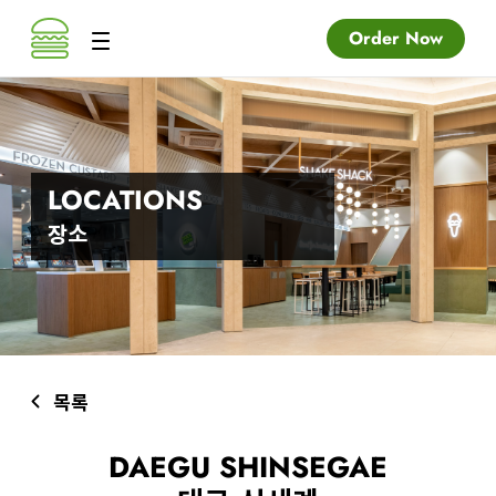
Order Now
LOCATIONS
장소
목록
DAEGU SHINSEGAE