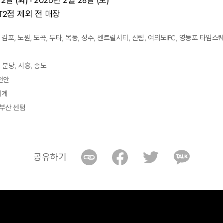
일 (화) - 2026년 2월 28일 (토)
 T2점 제외 전 매장
김포, 노원, 도곡, 두타, 목동, 성수, 센트럴시티, 신림, 여의도IFC, 영등포 타임스퀘어
, 분당, 시흥, 송도
천안
세계
 부산 센텀
공유하기