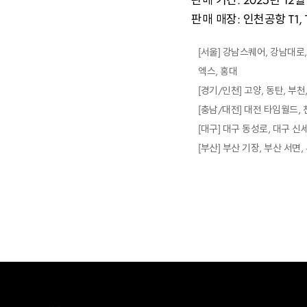
판매 기간: 2025년 12월 2
판매 매장: 인천공항 T1,
[서울] 강남스퀘어, 강남대로, 
엑스, 홍대
[경기/인천] 고양, 동탄, 부천
[충남/대전] 대전 타임월드, 
[대구] 대구 동성로, 대구 신
[부산] 부산 기장, 부산 서면,