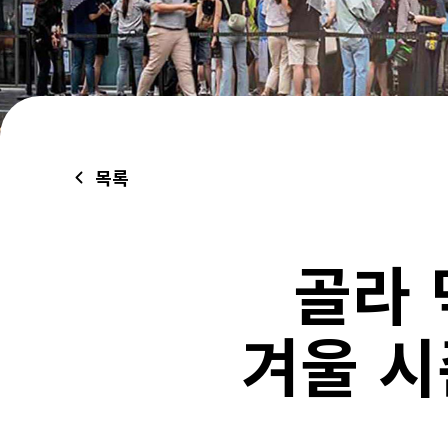
목록
골라 먹
겨울 시